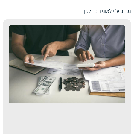
סמן קישורים
font_download
נכתב ע"י לאוניד נודלמן
לאפס את כל האפשרויות
cached